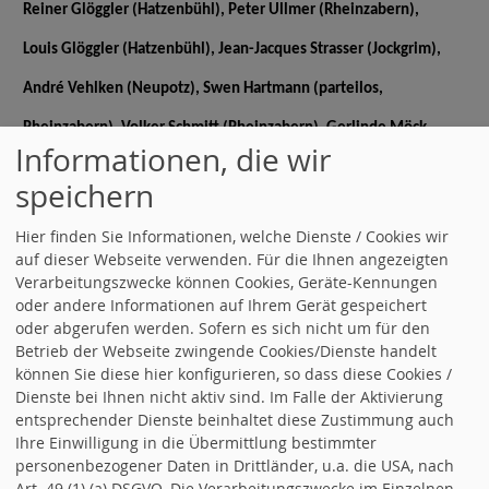
Reiner Glöggler (Hatzenbühl), Peter
Ullmer (Rheinzabern),
Louis Glöggler (Hatzenbühl), Jean-Jacques Strasser (Jockgrim),
André Vehlken (Neupotz), Swen Hartmann (parteilos,
Rheinzabern), Volker Schmitt
(Rheinzabern), Gerlinde Möck
Informationen, die wir
(Rheinzabern), Ute Glöggler (Hatzenbühl), Stefan Meyer
speichern
(Rheinzabern), Peter Hamburger (parteilos Rheinzabern),
Hier finden Sie Informationen, welche Dienste / Cookies wir
Joachim Schmitt (Rheinzabern), Markus Nuber (Neupotz),
auf dieser Webseite verwenden. Für die Ihnen angezeigten
Verarbeitungszwecke können Cookies, Geräte-Kennungen
Peter Drexler (Rheinzabern). Es ist uns gelungen eine Liste von
oder andere Informationen auf Ihrem Gerät gespeichert
Personen zusammenzustellen, die die gesamte Vielfalt der
oder abgerufen werden. Sofern es sich nicht um für den
Betrieb der Webseite zwingende Cookies/Dienste handelt
Bevölkerung in Verbandsgemeinde Jockgrim widerspiegelt.
können Sie diese hier konfigurieren, so dass diese Cookies /
Dienste bei Ihnen nicht aktiv sind. Im Falle der Aktivierung
Damit können wir unseren
entsprechender Dienste beinhaltet diese Zustimmung auch
Ihre Einwilligung in die Übermittlung bestimmter
Bürgerinnen und Bürger ein gutes Angebot für die
personenbezogener Daten in Drittländer, u.a. die USA, nach
Kommunalwahl machen“!
Art. 49 (1) (a) DSGVO. Die Verarbeitungszwecke im Einzelnen